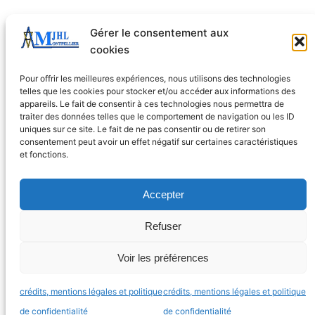
Analyses
Gérer le consentement aux
Cérémonies
cookies
Cinéma
Pour offrir les meilleures expériences, nous utilisons des technologies
Colloque
telles que les cookies pour stocker et/ou accéder aux informations des
Convivialité
appareils. Le fait de consentir à ces technologies nous permettra de
traiter des données telles que le comportement de navigation ou les ID
Evènements
uniques sur ce site. Le fait de ne pas consentir ou de retirer son
Prises de position
consentement peut avoir un effet négatif sur certaines caractéristiques
et fonctions.
Projection-Débat
Publications
Accepter
Rencontre-Débat
Théatre
Refuser
Vie de l'asso
Voir les préférences
visite
crédits, mentions légales et politique
crédits, mentions légales et politique
Amjhl est fièrement propulsé par
WordPress
de confidentialité
de confidentialité