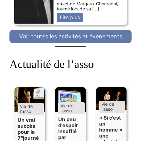
projet de Margaux Chouraqui,
tourné lors de sa […]
Lire plus
Voir toutes les activités et évènements
Actualité de l’asso
Vie de
Vie de
Vie de
l'asso
l'asso
l'asso
« Si c’est
Un peu
Un vrai
un
d’espoir
succès
homme »
insufflé
pour la
une
par
7°journé