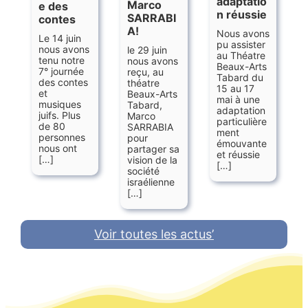
adaptatio
Marco
e des
n réussie
SARRABI
contes
A!
Nous avons
Le 14 juin
pu assister
nous avons
le 29 juin
au Théatre
tenu notre
nous avons
Beaux-Arts
7° journée
reçu, au
Tabard du
des contes
théatre
15 au 17
et
Beaux-Arts
mai à une
musiques
Tabard,
adaptation
juifs. Plus
Marco
particulière
de 80
SARRABIA
ment
personnes
pour
émouvante
nous ont
partager sa
et réussie
[…]
vision de la
[…]
société
israélienne
[…]
Voir toutes les actus’