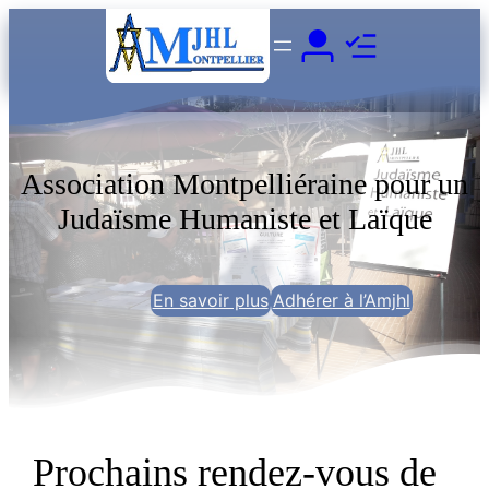
Aller
au
contenu
Association Montpelliéraine pour un
Judaïsme Humaniste et Laïque
En savoir plus
Adhérer à l’Amjhl
Prochains rendez-vous de