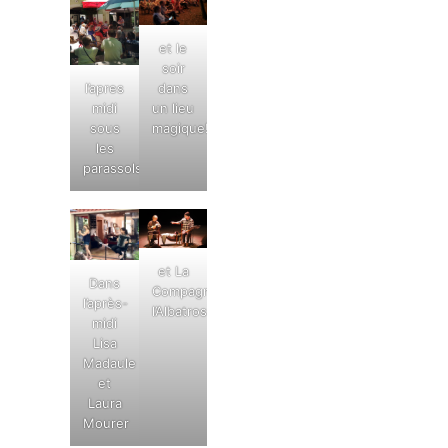
et le
soir
l’apres
dans
midi
un lieu
sous
magique!
les
parassols
et La
Dans
Compagnie
l’après-
l’Albatros
midi
Lisa
Madaule
et
Laura
Mourer