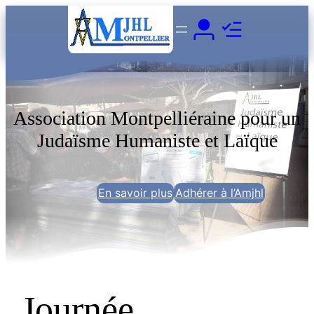
Aller
au
contenu
Association Montpelliéraine pour un
Judaïsme Humaniste et Laïque
En savoir plus
Adhérer à l’Amjhl
Journée