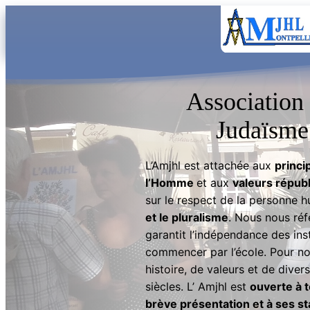
Aller
au
contenu
Association
Judaïsme
L’Amjhl est attachée aux
princi
l’Homme
et aux
valeurs républ
sur le respect de la personne hum
et le pluralisme
. Nous nous réf
garantit l’indépendance des ins
commencer par l’école. Pour no
histoire, de valeurs et de diver
siècles. L’ Amjhl est
ouverte à 
brève présentation et à ses st