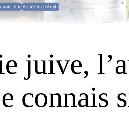
avoir plus
Adhérer à l’Amjhl
ie juive, l’a
e connais s