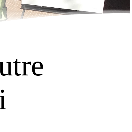
utre
i