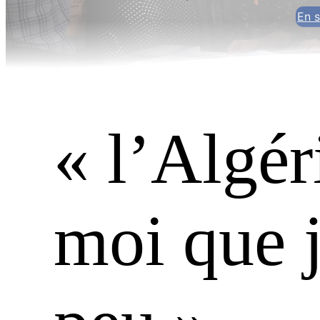
En s
« l’Algér
moi que j