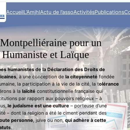
Accueil
L’Amjhl
Actu de l’asso
Activités
Publications
Co
 Montpelliéraine pour un
 Humaniste et Laïque
pes humanistes de la Déclaration des Droits de
icaines
, à une conception de
la citoyenneté
fondée
aine, la participation à la vie de la cité, la t
olérance
érons à la
laïcité
constitutionnelle française qui
titutions par rapport aux pouvoirs religieux – à
us,
le judaïsme est une culture
– porteuse d’une
sité – dont la religion a été le ciment pendant des
toute personne
, juive ou non,
qui adhère à cette
atuts
.