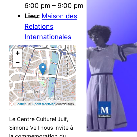
6:00 pm
–
9:00 pm
Lieu:
Maison des
Relations
Internationales
+
−
Leaflet
| ©
OpenStreetMap
contributors
Le Centre Culturel Juif,
Simone Veil nous invite à
la commémoration du