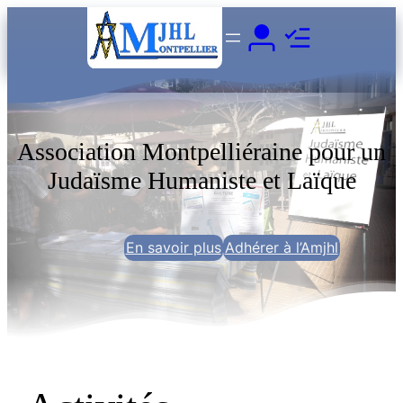
Aller
au
contenu
Association Montpelliéraine pour un
Judaïsme Humaniste et Laïque
En savoir plus
Adhérer à l’Amjhl