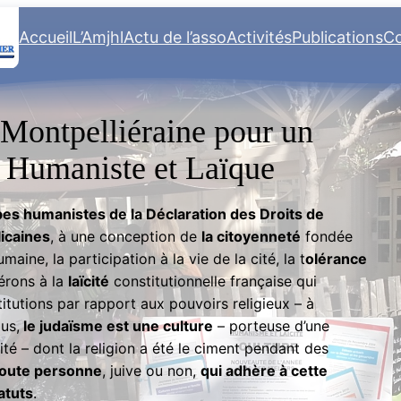
Accueil
L’Amjhl
Actu de l’asso
Activités
Publications
Co
 Montpelliéraine pour un
 Humaniste et Laïque
pes humanistes de la Déclaration des Droits de
icaines
, à une conception de
la citoyenneté
fondée
aine, la participation à la vie de la cité, la t
olérance
érons à la
laïcité
constitutionnelle française qui
titutions par rapport aux pouvoirs religieux – à
us,
le judaïsme est une culture
– porteuse d’une
sité – dont la religion a été le ciment pendant des
toute personne
, juive ou non,
qui adhère à cette
atuts
.