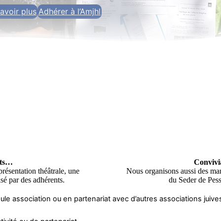
avoir plus
Adhérer à l’Amjhl
ats…
Convivia
eprésentation théâtrale, une
Nous organisons aussi des manif
isé par des adhérents.
du Seder de Pess
le association ou en partenariat avec d’autres associations juives