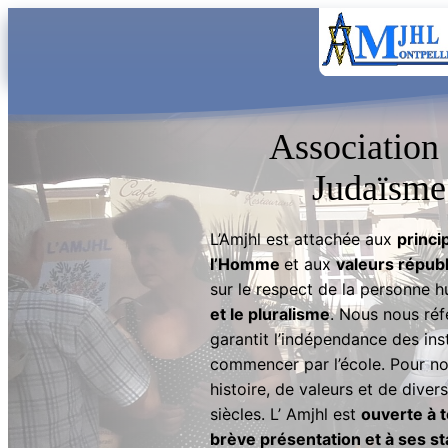
Aller
au
contenu
Association
Judaïsme
L’Amjhl est attachée aux
princi
l’Homme
et aux
valeurs républ
sur le respect de la personne hum
et le pluralisme
. Nous nous réf
garantit l’indépendance des ins
commencer par l’école. Pour no
histoire, de valeurs et de diver
siècles. L’ Amjhl est
ouverte à 
brève présentation et à ses st