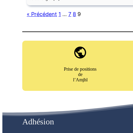
« Précédent
1
…
7
8
9
Prise de positions
de
l’Amjhl
Adhésion