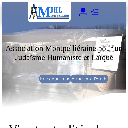
Aller
au
contenu
Association Montpelliéraine pour un
Judaïsme Humaniste et Laïque
En savoir plus
Adhérer à l’Amjhl