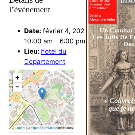
l’événement
Date:
février 4, 2024
10:00 am
–
6:00 pm
Lieu:
hotel du
Département
+
−
Leaflet
| ©
OpenStreetMap
contributors