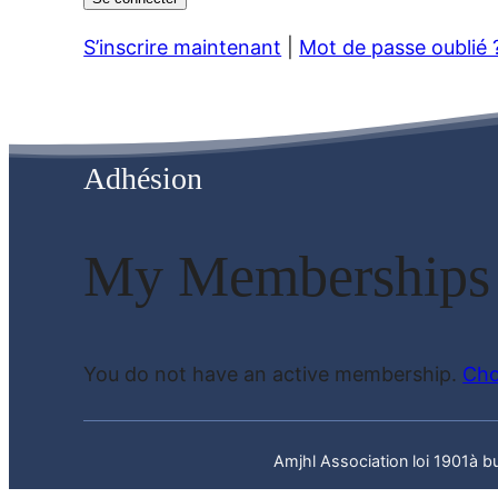
Alternative:
S’inscrire maintenant
|
Mot de passe oublié 
Adhésion
My Memberships
You do not have an active membership.
Cho
Amjhl Association loi 1901à but