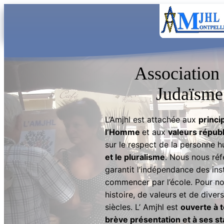
Aller
au
contenu
Association
Judaïsme
L’Amjhl est attachée aux
princi
l’Homme
et aux
valeurs républ
sur le respect de la personne hum
et le pluralisme
. Nous nous réf
garantit l’indépendance des ins
commencer par l’école. Pour no
histoire, de valeurs et de diver
siècles. L’ Amjhl est
ouverte à 
brève présentation et à ses st