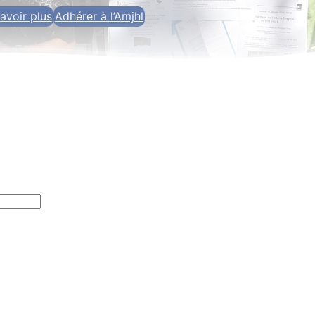
avoir plus
Adhérer à l’Amjhl