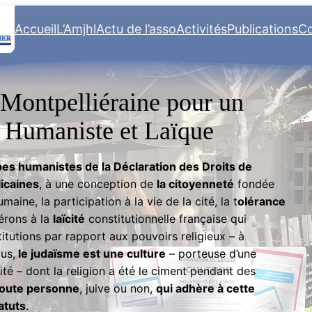
Accueil
L’Amjhl
Actu de l’asso
Activités
Publications
Co
 Montpelliéraine pour un
 Humaniste et Laïque
pes humanistes de la Déclaration des Droits de
icaines
, à une conception de
la citoyenneté
fondée
aine, la participation à la vie de la cité, la t
olérance
érons à la
laïcité
constitutionnelle française qui
titutions par rapport aux pouvoirs religieux – à
us,
le judaïsme est une culture
– porteuse d’une
sité – dont la religion a été le ciment pendant des
toute personne
, juive ou non,
qui adhère à cette
atuts
.